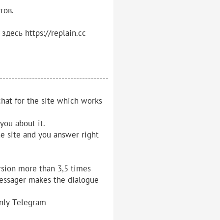
тов.
десь https://replain.cc
-------------------------------------
chat for the site which works
you about it.
he site and you answer right
rsion more than 3,5 times
essager makes the dialogue
only Telegram