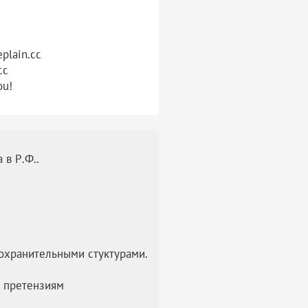
eplain.cc
cc
ou!
 в Р.Ф..
охранительными стуктурами.
 претензиям