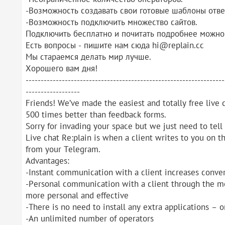
-Возможность создавать свои готовые шаблоны отве
-Возможность подключить множество сайтов.
Подключить бесплатно и почитать подробнее можно з
Есть вопросы - пишите нам сюда hi@replain.cc
Мы стараемся делать мир лучше.
Хорошего вам дня!
------------------------------------------------------------------
------------------
Friends! We’ve made the easiest and totally free live 
500 times better than feedback forms.
Sorry for invading your space but we just need to tell 
Live chat Re:plain is when a client writes to you on t
from your Telegram.
Advantages:
-Instant communication with a client increases conve
-Personal communication with a client through the m
more personal and effective
-There is no need to install any extra applications – 
-An unlimited number of operators