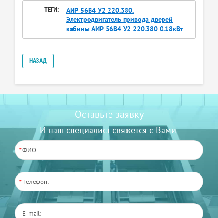
ТЕГИ:
АИР 56В4 У2 220.380.
Электродвигатель привода дверей
кабины АИР 56В4 У2 220.380 0.18кВт
НАЗАД
Оставьте заявку
И наш специалист свяжется с Вами
*
*