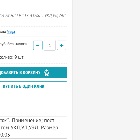
т
A ACHILLE ''13 ЭТАЖ''. УКЛ,УЛ,УЭЛ
ель:
Vega
руб.
без налога
ол-во: 9 шт.
ДОБАВИТЬ В КОРЗИНУ
КУПИТЬ В ОДИН КЛИК
аж''. Применение; пост
фтом УКЛ,УЛ,УЭЛ. Размер
0.03